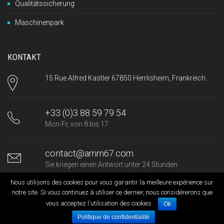
Qualitätssicherung
Maschinenpark
KONTAKT
15 Rue Alfred Kastler 67850 Herrlisheim, Frankreich.
+33 (0)3 88 59 79 54
Mon-Fr, von 8 bis 17
contact@amm67.com
Sie kriegen einen Antwort unter 24 Stunden
Nous utilisons des cookies pour vous garantir la meilleure expérience sur
notre site. Si vous continuez à utiliser ce dernier, nous considérerons que
© 2017 Ateliers mécaniques de la moder. Site conçu par GDA,
vous acceptez l'utilisation des cookies.
Ok
agence web à Lyon
Politique de confidentialité